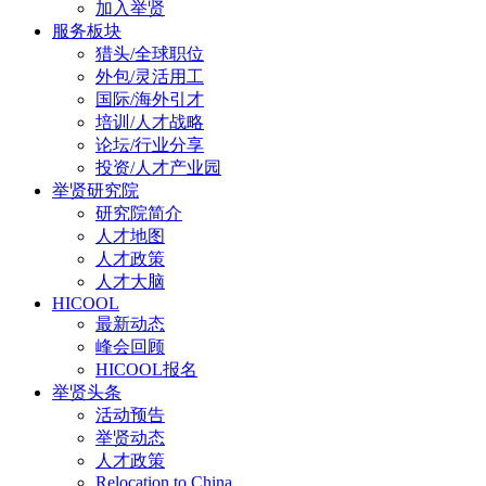
加入举贤
服务板块
猎头/全球职位
外包/灵活用工
国际/海外引才
培训/人才战略
论坛/行业分享
投资/人才产业园
举贤研究院
研究院简介
人才地图
人才政策
人才大脑
HICOOL
最新动态
峰会回顾
HICOOL报名
举贤头条
活动预告
举贤动态
人才政策
Relocation to China