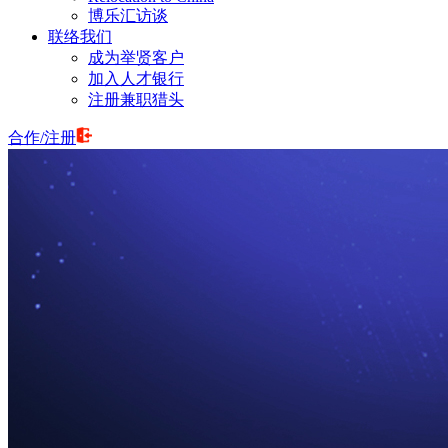
博乐汇访谈
联络我们
成为举贤客户
加入人才银行
注册兼职猎头
合作
/
注册