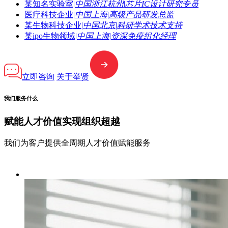
某知名实验室
|
中国浙江杭州
|
芯片IC设计研究专员
医疗科技企业
|
中国上海
|
高级产品研发总监
某生物科技企业
|
中国北京
|
科研学术技术支持
某ipo生物领域
|
中国上海
|
资深免疫组化经理
立即咨询
关于举贤
我们服务什么
赋能人才价值
实现组织超越
我们为客户提供全周期人才价值赋能服务