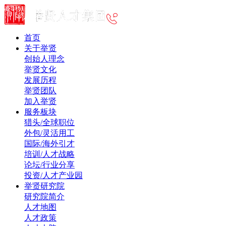
首页
关于举贤
创始人理念
举贤文化
发展历程
举贤团队
加入举贤
服务板块
猎头/全球职位
外包/灵活用工
国际/海外引才
培训/人才战略
论坛/行业分享
投资/人才产业园
举贤研究院
研究院简介
人才地图
人才政策