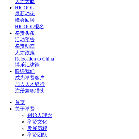
人才大脑
HICOOL
最新动态
峰会回顾
HICOOL报名
举贤头条
活动预告
举贤动态
人才政策
Relocation to China
博乐汇访谈
联络我们
成为举贤客户
加入人才银行
注册兼职猎头
首页
关于举贤
创始人理念
举贤文化
发展历程
举贤团队