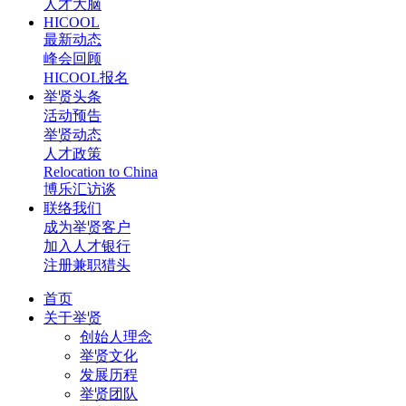
人才大脑
HICOOL
最新动态
峰会回顾
HICOOL报名
举贤头条
活动预告
举贤动态
人才政策
Relocation to China
博乐汇访谈
联络我们
成为举贤客户
加入人才银行
注册兼职猎头
首页
关于举贤
创始人理念
举贤文化
发展历程
举贤团队