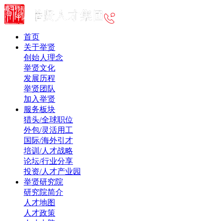
首页
关于举贤
创始人理念
举贤文化
发展历程
举贤团队
加入举贤
服务板块
猎头/全球职位
外包/灵活用工
国际/海外引才
培训/人才战略
论坛/行业分享
投资/人才产业园
举贤研究院
研究院简介
人才地图
人才政策