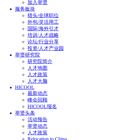
加入举贤
服务板块
猎头/全球职位
外包/灵活用工
国际/海外引才
培训/人才战略
论坛/行业分享
投资/人才产业园
举贤研究院
研究院简介
人才地图
人才政策
人才大脑
HICOOL
最新动态
峰会回顾
HICOOL报名
举贤头条
活动预告
举贤动态
人才政策
Relocation to China