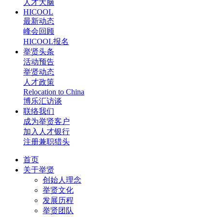
人才大脑
HICOOL
最新动态
峰会回顾
HICOOL报名
举贤头条
活动预告
举贤动态
人才政策
Relocation to China
博乐汇访谈
联络我们
成为举贤客户
加入人才银行
注册兼职猎头
首页
关于举贤
创始人理念
举贤文化
发展历程
举贤团队