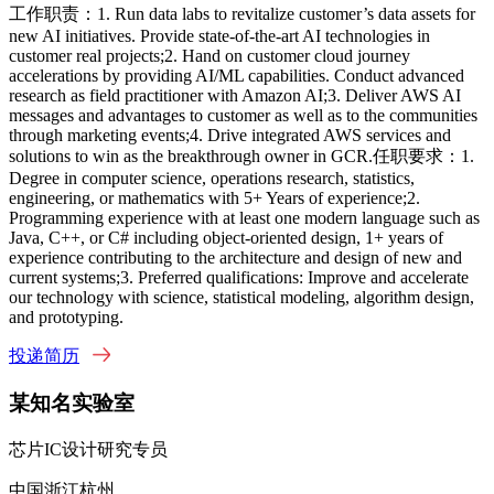
工作职责：1. Run data labs to revitalize customer’s data assets for
new AI initiatives. Provide state-of-the-art AI technologies in
customer real projects;2. Hand on customer cloud journey
accelerations by providing AI/ML capabilities. Conduct advanced
research as field practitioner with Amazon AI;3. Deliver AWS AI
messages and advantages to customer as well as to the communities
through marketing events;4. Drive integrated AWS services and
solutions to win as the breakthrough owner in GCR.任职要求：1.
Degree in computer science, operations research, statistics,
engineering, or mathematics with 5+ Years of experience;2.
Programming experience with at least one modern language such as
Java, C++, or C# including object-oriented design, 1+ years of
experience contributing to the architecture and design of new and
current systems;3. Preferred qualifications: Improve and accelerate
our technology with science, statistical modeling, algorithm design,
and prototyping.
投递简历
某知名实验室
芯片IC设计研究专员
中国浙江杭州