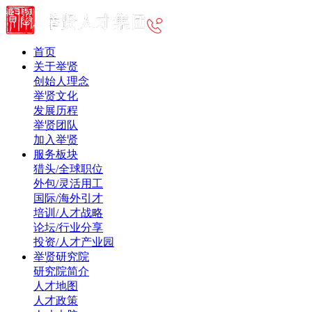
首页
关于举贤
创始人理念
举贤文化
发展历程
举贤团队
加入举贤
服务板块
猎头/全球职位
外包/灵活用工
国际/海外引才
培训/人才战略
论坛/行业分享
投资/人才产业园
举贤研究院
研究院简介
人才地图
人才政策