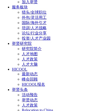
加入举贤
服务板块
猎头/全球职位
外包/灵活用工
国际/海外引才
培训/人才战略
论坛/行业分享
投资/人才产业园
举贤研究院
研究院简介
人才地图
人才政策
人才大脑
HICOOL
最新动态
峰会回顾
HICOOL报名
举贤头条
活动预告
举贤动态
人才政策
Relocation to China