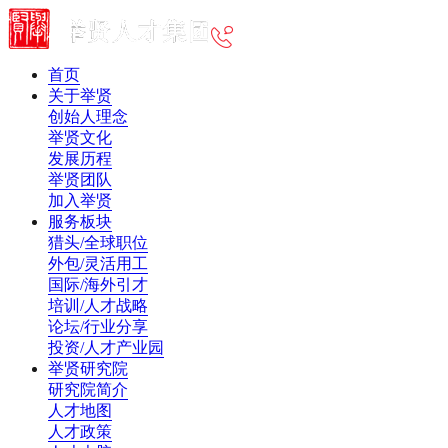
首页
关于举贤
创始人理念
举贤文化
发展历程
举贤团队
加入举贤
服务板块
猎头/全球职位
外包/灵活用工
国际/海外引才
培训/人才战略
论坛/行业分享
投资/人才产业园
举贤研究院
研究院简介
人才地图
人才政策