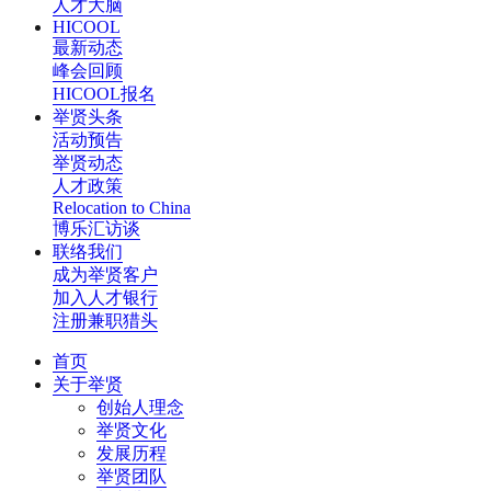
人才大脑
HICOOL
最新动态
峰会回顾
HICOOL报名
举贤头条
活动预告
举贤动态
人才政策
Relocation to China
博乐汇访谈
联络我们
成为举贤客户
加入人才银行
注册兼职猎头
首页
关于举贤
创始人理念
举贤文化
发展历程
举贤团队