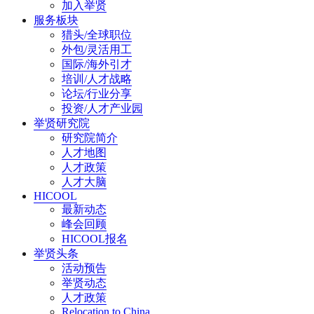
加入举贤
服务板块
猎头/全球职位
外包/灵活用工
国际/海外引才
培训/人才战略
论坛/行业分享
投资/人才产业园
举贤研究院
研究院简介
人才地图
人才政策
人才大脑
HICOOL
最新动态
峰会回顾
HICOOL报名
举贤头条
活动预告
举贤动态
人才政策
Relocation to China