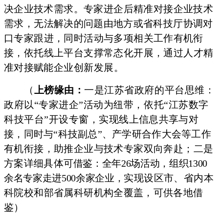
决企业技
术需求。专家进企后精准对接企业技术
需求，
无法解决的问题由
地方或省科技厅协调对
口专家跟进，同时活动与多项
相关工作有
机衔
接，依托线上平台支撑常态化开展，通过
人才精
准对接赋能
企业创新发展。
（
上榜缘由：
一是江苏省政府的平台思维：
政府以“专家进企”活动为纽带，依托“江苏数字
科技平台”开设专窗，实现线
上信息共享与对
接，同时与“科技副总”、产学研合作大会等工
作
有机衔接，助推企业与技术专家双向奔赴；
二是
方案详细具体
可借鉴：全年26场活动，组织1300
余名专家走进500余家企业，
实现设区市、省内本
科院校和部省属科研机构
全覆盖，可供各地借
鉴）