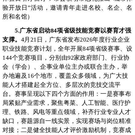
验开放日”活动，
邀请青年走进名校、名企、名
所和名馆）
5.广东省启动84项省级技能竞赛以赛育才强
支撑。
4
月21
日，广东省发布2026年度行业企业
职业技
能竞赛计划，全年开
展84项省级赛事、设
144个竞赛项
目，分别由92家政府部门、
行业协
会（学会）、企事业单位主办或联合主办，
举
办地遍及
16个地市，覆盖众多领域，为广大技
能人才搭建起全方位、多
层次的竞技交流平
台。赛事呈现以下四个方面的作用：一是赛事
布
局紧贴产业需求，聚焦粤菜、人工智能、医疗护
理
、铁路、风
电等重点领域，补齐行业专业人才
缺口，赛题源自一线实景，实现赛场与岗位精准
对接；二是健全技能人才评价激励机制，竞赛
成