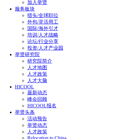
加入举贤
服务板块
猎头/全球职位
外包/灵活用工
国际/海外引才
培训/人才战略
论坛/行业分享
投资/人才产业园
举贤研究院
研究院简介
人才地图
人才政策
人才大脑
HICOOL
最新动态
峰会回顾
HICOOL报名
举贤头条
活动预告
举贤动态
人才政策
Relocation to China