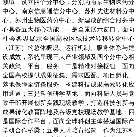
领域，设立四
个分中心，分别为南京生物医药分
中心、南京信息通信分中心、
苏州先进材料分中
心、苏州生物医药分中心。新建成的综合服务中
心具备五大核心功能：一是全景展示窗口，面向
社会各界展示
全国高校区域技术转移转化中心
（江苏）的总体概况、运行机制、
服务体系与建
设成效，系统呈现三大产业领
域及四个分中心相
关
政策、平台、服务；二是精准对接枢纽，面向
全国
高校提供成果
征集、需求匹配、项目孵化、
落地保障全链条服务，构建科技成
果高效转化应
用通道；三是科创研学基地，面
向科研人员与党
政
干部开展创新实践现场教学，打造科技创新
与
成果转化教育阵地及各级党校现场教学基地；四
是国际合作平台，面向全球科创主
体搭建国际产
学研合作桥梁；五是人才培育摇
篮，作为江苏科