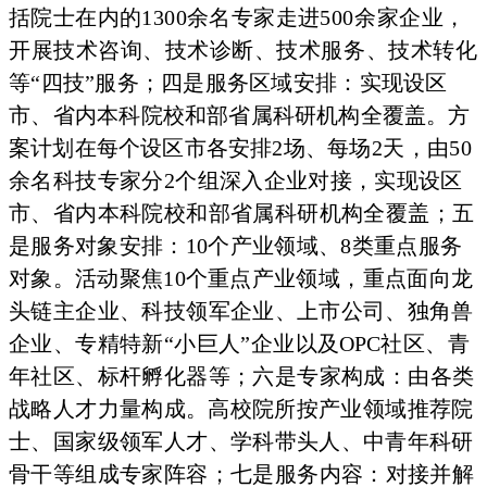
括院士在内的1300余名专家走进
500余家企业，
开展技术咨询、技术诊断、技术服务、技术
转化
等“四技”服务；四是服务区域安排：实现设区
市、省内本
科院校和部省属科研机构全覆盖。方
案计划在每个设区市各安排2场、
每场2天，由50
余名科技专家分2个组深
入企业对接，实现设
区
市、省内本科院校和部省属科研机构全覆盖
；五
是服务对象安排：10个产业领域、8类重点服务
对象。活动聚焦
10个重点产
业领域，重点面向龙
头链主企业、科技领军企
业、上市公司、独
角兽
企业、专精特新“小巨人”企业以及
OPC
社区、青
年社区、标杆孵化器等；六是专家构成：由各类
战略人
才力量构成。高校
院所按产业领域推荐院
士、国家级领军人才、
学科带头人、中青
年科研
骨干等组成专家阵容；七是服务内容：
对接并解