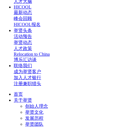
人才大脑
HICOOL
最新动态
峰会回顾
HICOOL报名
举贤头条
活动预告
举贤动态
人才政策
Relocation to China
博乐汇访谈
联络我们
成为举贤客户
加入人才银行
注册兼职猎头
首页
关于举贤
创始人理念
举贤文化
发展历程
举贤团队