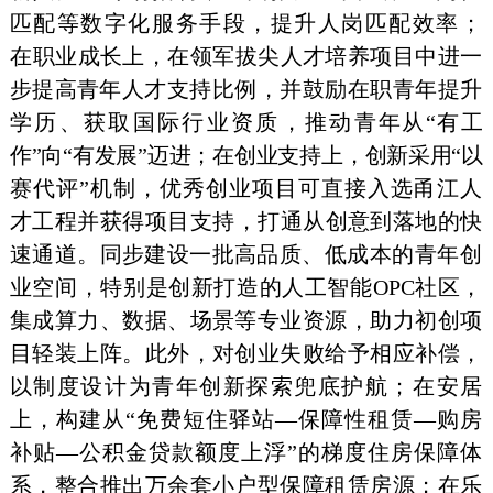
匹配等数字化服务手段，提升人岗匹配
效率；
在
职业成长上，在领军拔尖人才培养项目中进一
步提高青年人才支
持比例，并鼓励在职青年提升
学历、获取国际
行业资质，推动青
年从“有工
作”向“有发展”迈进；在创业支持上，
创新采用“以
赛代评”机制，优秀创业项目可直接入选甬江
人
才工程并获得项
目支持，打通从创意到落地的快
速通道。同
步建设一批高品质、
低成本的青年创
业空间，特别是创新打造的人工智能
OPC
社
区，
集成算力、数据、场景等专业资源，助力初创项
目轻装上阵。此外，对创业失败给予相应补偿，
以制度设计为青年创新探索兜底护航；在安居
上，构建从“免费短住驿站—保障性租赁—购房
补贴—公积金贷款额度上浮”的梯度住房保障体
系，整合推出万余套小户型保障租赁房源；在乐