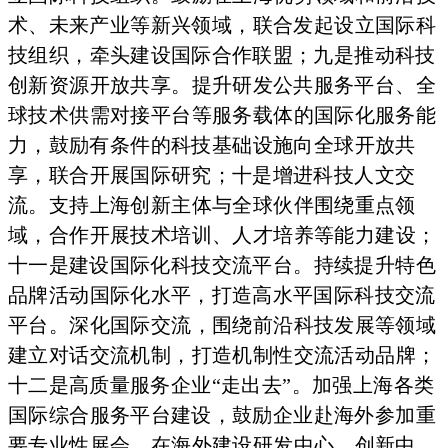
术、未来
产业等新兴领域，联合发起设立国际科
技组织
，牵头建设国际合
作联盟；九是推动科技
创新资源开放共享。提升研
发公共服务平
台、全
球技术供需对接平台等服务载体的国际
化服务能
力，鼓励
有条件的科技基础设施向全球开放共
享，联合
开展国际研究；十
是增进科技人文交
流。支持上海创新主体与全球伙
伴围绕重点领
域，合作开展技术培训、人才培养等能力建设
；
十一是建设国际
化科技交流平台。持续提升特色
品牌活动国际
化水平，打造高水
平国际科技交流
平台。深化国际交流，围绕前
沿科技发展等领域
建立对话交流机制，打造机制性交流活动品牌
；
十二是高质量服
务企业“走出去”。加强上海各类
国际综合服务
平台建设，鼓励
企业赴海外参加重
要专业性展会，在海外建设研发
中心、创新中