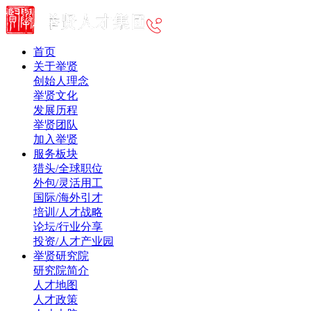
首页
关于举贤
创始人理念
举贤文化
发展历程
举贤团队
加入举贤
服务板块
猎头/全球职位
外包/灵活用工
国际/海外引才
培训/人才战略
论坛/行业分享
投资/人才产业园
举贤研究院
研究院简介
人才地图
人才政策