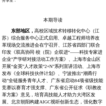
分享至：
本期导读
东部地区，
高校区域技术转移转化中心（江
苏）综合服务中心正式启
用、卓越工程师培养改
革现场交流推进会在宁召开、江苏省四部门联合
印
发《双高协同·校（院）企双进“——科技专家进
企业”产学研对接活动
工作方案》、上海市金山区
开展“金英”人才政策“2+N”系列宣
讲活动、
上海市
发布《全球科技伙伴计划》、宁波推出“潮甬行
动”全链服务青年
人才、广东省启动84项省级技能
竞赛以赛育才强支撑、广东省公开征求
《职教改
革方案》意见，培育高技能人才助力大湾区发
展、北京朝阳构建
AIGC视听创新生态，强化数字