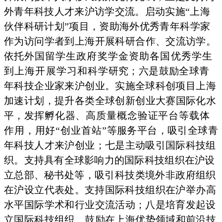
外青年科技人才来沪访学交流。启动实施“上海
伙伴科研计划”项目，资助海外优秀
青年科学家
作为访问学者到上海开展科研合作
、交流访学。
依托
外国留学生政府奖学金资助各国优秀学生
到上海开展学习和科
学研究；六是鼓励全球青
年科技企业家来沪创业。
实施全球科创
项目上海
加速计划，提升各类全球创新创业大
赛国际化水
平，发
挥孵化器、高质量概念验证平台等载体
作用，用好“创业首站”
等服务平台，吸引全球青
年科技人才来沪创业
；七是主动吸引国
际科技组
织。支持具有全球影响力的国际科技组织在沪设
立总部、
秘书处等，吸引科技类境外非政府组织
在沪设立代
表处。支持国
际科技组织在沪举办高
水平国际学术和行业交
流活动；八是培育
发起设
立国际科技组织。鼓励在上海优势领域
和前沿技