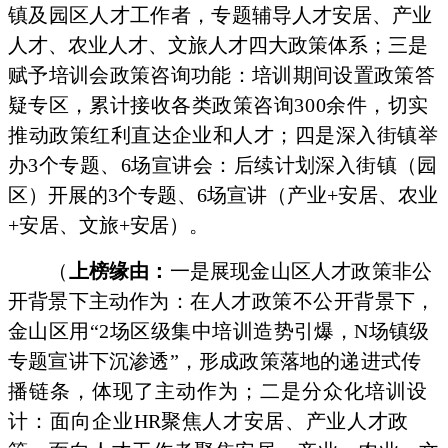
镇及园区人才工作者，专
题辅导人才安居、产业
人才、农业人才、文旅人才四大政
策体系；
三是
赋予培训会政策咨询功能：培训期间设置政策答
疑专区，累
计接收各类政策咨询300余件，切实
推动政策
红利直达企业和人才；四是深入街镇举
办3个专题、6场宣讲会：后续计划深入街
镇（园
区）开展的3个专题、6场宣讲（产业+安居、农业
+安居、文旅+安居）。
（
上榜缘由：
一是展现金山区人才政策非公
开背景下主动作
为：在人才政策不公开背景下，
金山区用“2场区级集中培训造
势引爆，N场镇级
专题宣讲下沉渗透”，形成政策落地的递进式
传
播链条，体现了主动作为；二是分众化培训设
计：面向企业
HR
聚焦人才安居、产业人才政