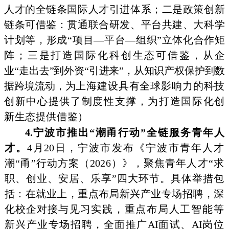
人才的全链条国际人才引进体系；二是政策创新
链条可借鉴：贯通联合研发、平台共建、大科学
计划等，形成“项目—平台—组
织”立体化合作矩
阵；三是打造国际化科创生态可借鉴，从企
业
“走出去”到外资“引进来”，从知识产权保护到数
据跨境流动，
为上海建设具有全球影响力的科技
创新中心提供了制度性支撑，为打造国际化创
新生态提供借鉴）
4.宁波市推出“潮甬行动”全链服务青年人
才。
4月20日，
宁波市发布《宁波市青年人才
潮“甬”行动方案（2026）》，聚
焦青年人才“求
职、创业、安居、乐享”四大环节。具体举措包
括：在就业上，重点布局新兴产业专场招聘，深
化校企对接与见
习实践，重点布局人工智能等
新兴产业专场招聘，全面推广
AI
面试、
AI
岗位