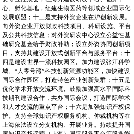
心、孵化基地，组建生物医药等领域企业国际
化
发展联盟；十三
是支持外资企业在沪创新发展。
向外资企业开放财政科技项目、
科研设施、平台
及公共科技信息；对外资研发
中心设立公益性基
础研究基金给予财政补助；设立外资协同创新
项
目，支持其建设
开放式创新平台与服务平台；十
四是建设世界
一流科技园区。加
力建设张江科学
城、“大零号湾”科技创新策源功
能区，加快建
设
国际合作园区，打造特色产业创新集群；十五是
优化学术开放
交流环境。鼓励加强高水平国际科
技期刊建设
合作，共办国际会
议，打造国际学术
和人才交流的重点平台；十六是
加强知识产权
保
护。支持全球知识产权服务机构、仲裁机构等在
上海依法设立
分支机构、开展业务。持续提升国
家知识产权
运营（上海）国际
服务平台等服务能