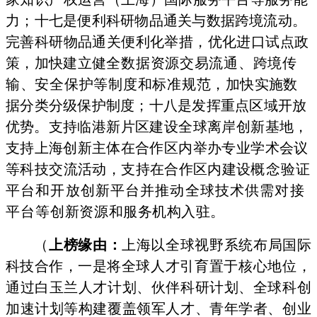
力；十七是便利科研物品
通关与数据跨境流动。
完善科研物品通关便利化举措，优化进口试点
政
策，加快建立健
全数据资源交易流通、跨境传
输、安全保护等制度和标准规范，
加快实施数
据分类分级保护制度；十八是发
挥重点区域开放
优势。
支持临港新片区建设全球离岸创新基地，
支持
上海创新主体在合
作区内举办专业学术会议
等科技交流活动，支持在
合作区内建设
概念验证
平台和开放创新平台并推动全球技术供需对接
平台等
创新资源和服务机构入驻。
（
上榜缘由：
上海以全球视野系统布局国际
科技合作，一是
将全球人才引育置于核心地位，
通过白玉兰人才计划、伙伴科研计划、全球科创
加速计划等构建覆盖领军人才、青年学者、创业