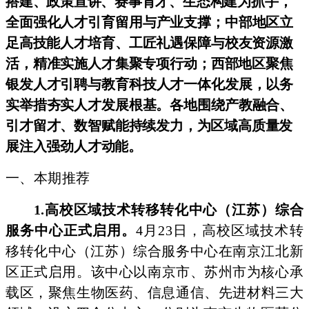
搭建、政策
宣讲、赛事育才、
生态构建为抓手，
全面强化人才引育留用与产业支撑；中部
地区立
足高
技能人才培育、工匠礼遇保障与校友资源激
活，精准实施人
才集聚专项
行动；西部地区聚焦
银发人才引聘与教育科技人才一体化发
展，以务
实
举措夯实人才发展根基。各地围绕产教融合、
引才留才、数
智赋能持续发力，为区域高质量发
展注入强劲人才动能。
一、本期推荐
1.高校区域技术转移转化中心（江苏）综合
服务中心正式启
用。
4月23日，高校区域技术转
移转化中心（江苏）综合服务中心在南京江北新
区正式启用。该中心以南京
市、苏州市为核心
承
载区，聚焦生物医药、信息通信、先进材料
三大