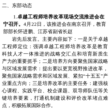
二、东部动态
1.
卓越工程师培养改革现场交流推进会在
宁召开。
4月22
日，该推进会在南京召开，教育
部部长怀进鹏、江苏省副省长赵
岩先后发言。主要内容如下：一是关于卓越
工程师定位：强调卓
越工程师培养改革是教育
科技人才一体推进的战略交汇点和培
育新质生
产力的重要抓手；二是培养方向要聚焦
国家战略
与区域
发展需求：提出要以更宽视野推进改革，
聚焦国
家战略需求和区
域发展、紧扣“十五五”产
业重点方向；三是培
养改革的主要任
务：建强核
心课程、实践平台、校企课题、双导师队
伍等关
键培
养要素，打通机制建设和评价改革堵点难
点，积极拓展国际合作。