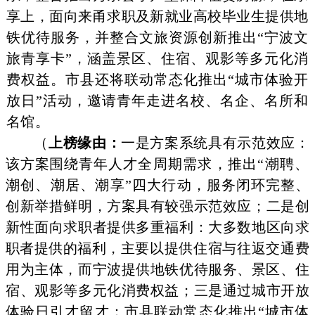
享上，面向来甬求职及新就业高校毕业生提供地
铁优待服务，并整合文旅资源创新推出“宁波文
旅青享卡”，涵盖景区、住宿、观影等多元化消
费权益。市县还将
联动常态化推出“城市体验开
放日”活动，邀请青年走进名校、
名企、名所和
名馆。
（
上榜缘由：
一是方案系统具有示范效应：
该方案围绕青年
人才全周期需求，推出“潮聘、
潮创、潮居、潮享”四
大行动，
服务闭环完整、
创新举措鲜明，方案具有较强示范效应；
二是创
新性面向求职者提供多重福利：大多数地区向求
职者提供的福利，
主要以提供住宿与往返交通费
用为主体，而宁波提
供地铁优待服
务、景区、住
宿、观影等多元化消费权益；三是通过城市
开放
体
验日引才留才：市县联动常态化推出“城市体